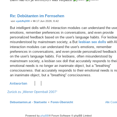
i
t
r
a
g
Re: Debütanten im Fernsehen
von
vpdzflq308
»
Mi 17.Jun 2026, 6:42
B
e
But intelligent dolls with AI interaction modules can understand the use
i
emotions, remember preferences in conversations, and even provide
t
r
personalized feedback based on the user's language habits. For lesbia
a
misunderstood by mainstream society, a But
lesbian sex dolls
with A
g
interaction modules can understand the user's emotions, remember
preferences in conversations, and even provide personalized feedbac
on the user's language habits. For lesbians, often misunderstood by
mainstream society, a lesbian sex doll that accurately responds to thei
emotional needs is no longer an inanimate object, but a "breathing"
consciousness. that accurately responds to their emotional needs is n
an inanimate object, but a "breathing" consciousness.
Antworten
Zurück zu „Wiener Opernball 2007“
Debuetanten.at - Startseite
Foren-Übersicht
Alle Coo
Powered by
phpBB
® Forum Software © phpBB Limited