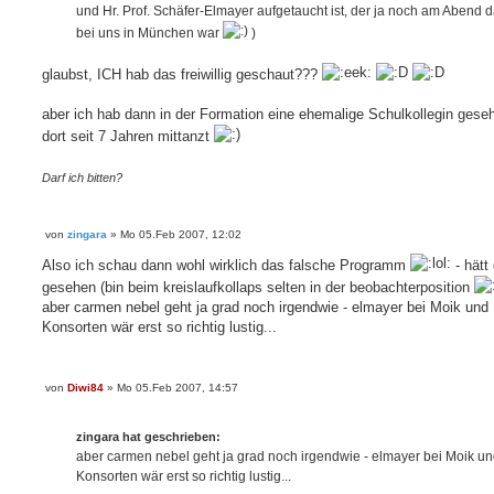
und Hr. Prof. Schäfer-Elmayer aufgetaucht ist, der ja noch am Abend 
g
bei uns in München war
)
glaubst, ICH hab das freiwillig geschaut???
aber ich hab dann in der Formation eine ehemalige Schulkollegin geseh
dort seit 7 Jahren mittanzt
Darf ich bitten?
von
zingara
»
Mo 05.Feb 2007, 12:02
B
e
Also ich schau dann wohl wirklich das falsche Programm
- hätt
i
t
gesehen (bin beim kreislaufkollaps selten in der beobachterposition
r
aber carmen nebel geht ja grad noch irgendwie - elmayer bei Moik und
a
g
Konsorten wär erst so richtig lustig...
von
Diwi84
»
Mo 05.Feb 2007, 14:57
B
e
i
t
zingara hat geschrieben:
r
aber carmen nebel geht ja grad noch irgendwie - elmayer bei Moik u
a
Konsorten wär erst so richtig lustig...
g