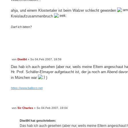
a
g
ahja, und einem Klostertaler ist beim Walzer schlecht geworden
Kreislaufzusammenbruch
Darf ich bitten?
von
Diwi84
»
So 04.Feb 2007, 18:59
B
e
Das hab ich auch gesehen (aber nur, weils meine Eltern angeschaut h
i
Hr. Prof. Schäfer-Elmayer aufgetaucht ist, der ja noch am Abend davor
t
r
in München war
)
a
g
https://www.balloco.net
von
Sir Charles
»
So 04.Feb 2007, 19:04
B
e
i
t
Diwi84 hat geschrieben:
r
Das hab ich auch gesehen (aber nur, weils meine Eltern angeschaut
a