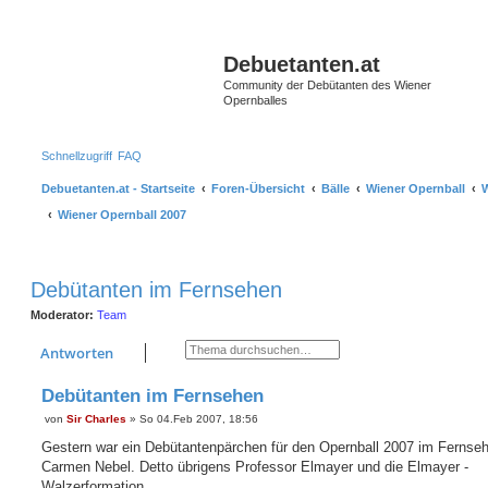
S
Debuetanten.at
Community der Debütanten des Wiener
Opernballes
Schnellzugriff
FAQ
Debuetanten.at - Startseite
Foren-Übersicht
Bälle
Wiener Opernball
W
Wiener Opernball 2007
Debütanten im Fernsehen
Moderator:
Team
Suche
Erweiterte Suche
Antworten
Debütanten im Fernsehen
von
Sir Charles
»
So 04.Feb 2007, 18:56
B
e
Gestern war ein Debütantenpärchen für den Opernball 2007 im Fernseh
i
Carmen Nebel. Detto übrigens Professor Elmayer und die Elmayer -
t
r
Walzerformation...