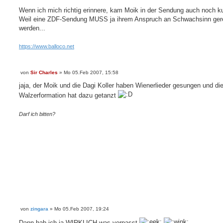
Wenn ich mich richtig erinnere, kam Moik in der Sendung auch noch ku
Weil eine ZDF-Sendung MUSS ja ihrem Anspruch an Schwachsinn ger
werden...
https://www.balloco.net
von
Sir Charles
»
Mo 05.Feb 2007, 15:58
B
e
jaja, der Moik und die Dagi Koller haben Wienerlieder gesungen und di
i
t
Walzerformation hat dazu getanzt
r
a
g
Darf ich bitten?
von
zingara
»
Mo 05.Feb 2007, 19:24
B
e
Dann hab ich ja WIRKLICH was verpasst