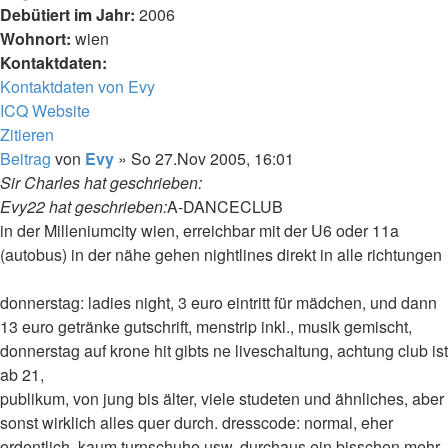
Debütiert im Jahr:
2006
Wohnort:
wien
Kontaktdaten:
Kontaktdaten von Evy
ICQ
Website
Zitieren
Beitrag
von
Evy
»
So 27.Nov 2005, 16:01
Sir Charles hat geschrieben:
Evy22 hat geschrieben:
A-DANCECLUB
in der Milleniumcity wien, erreichbar mit der U6 oder 11a
(autobus) in der nähe gehen nightlines direkt in alle richtungen
donnerstag: ladies night, 3 euro eintritt für mädchen, und dann
13 euro getränke gutschrift, menstrip inkl., musik gemischt,
donnerstag auf krone hit gibts ne liveschaltung, achtung club ist
ab 21,
publikum, von jung bis älter, viele studeten und ähnliches, aber
sonst wirklich alles quer durch. dresscode: normal, eher
ordentlich, kaum turnschuhe usw. durchaus ein bisschen mehr