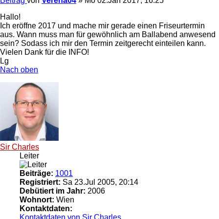
Beitrag
von
Verena04
»
Mo 02.Jan 2017, 16:25
Hallo!
Ich eröffne 2017 und mache mir gerade einen Friseurtermin
aus. Wann muss man für gewöhnlich am Ballabend anwesend
sein? Sodass ich mir den Termin zeitgerecht einteilen kann.
Vielen Dank für die INFO!
Lg
Nach oben
Sir Charles
Leiter
Beiträge:
1001
Registriert:
Sa 23.Jul 2005, 20:14
Debütiert im Jahr:
2006
Wohnort:
Wien
Kontaktdaten:
Kontaktdaten von Sir Charles