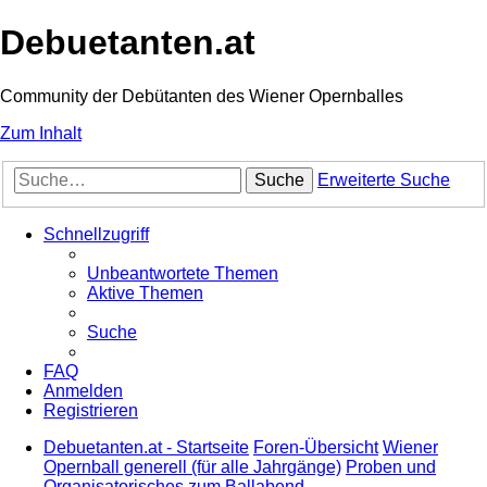
Debuetanten.at
Community der Debütanten des Wiener Opernballes
Zum Inhalt
Suche
Erweiterte Suche
Schnellzugriff
Unbeantwortete Themen
Aktive Themen
Suche
FAQ
Anmelden
Registrieren
Debuetanten.at - Startseite
Foren-Übersicht
Wiener
Opernball generell (für alle Jahrgänge)
Proben und
Organisatorisches zum Ballabend