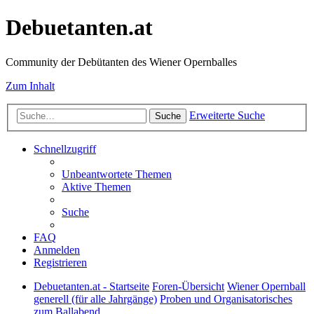
Debuetanten.at
Community der Debütanten des Wiener Opernballes
Zum Inhalt
Erweiterte Suche
Suche
Schnellzugriff
Unbeantwortete Themen
Aktive Themen
Suche
FAQ
Anmelden
Registrieren
Debuetanten.at - Startseite
Foren-Übersicht
Wiener Opernball
generell (für alle Jahrgänge)
Proben und Organisatorisches
zum Ballabend