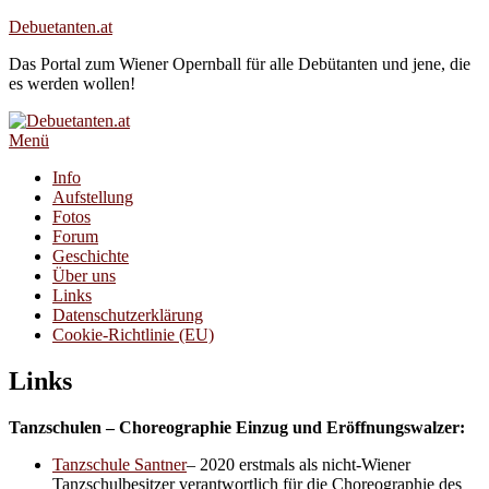
Zum
Debuetanten.at
Inhalt
Das Portal zum Wiener Opernball für alle Debütanten und jene, die
springen
es werden wollen!
Menü
Primäres
Info
Aufstellung
Menü
Fotos
Forum
Geschichte
Über uns
Links
Datenschutzerklärung
Cookie-Richtlinie (EU)
Links
Tanzschulen – Choreographie Einzug und Eröffnungswalzer:
Tanzschule Santner
– 2020 erstmals als nicht-Wiener
Tanzschulbesitzer verantwortlich für die Choreographie des