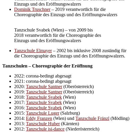
Einzugs und des Eröffnungswalzers
Dominik Truschner
– 2019 verantwortlich für die
Choreographie des Einzugs und des Eröffnungswalzers
Tanzschule Svabek (Wien) – von 2009 bis
2018 verantwortlich für die Choreographie des
Einzugs und des Eröffnungswalzers
Tanzschule Elmayer
– 2002 bis inklusive 2008 zuständig für
die Choreographie des Einzugs und des Eröffnungswalzers.
Tanzschulen – Choreographie der Eröffnung
2022: corona-bedingt abgesagt
2021: corona-bedingt abgesagt
2020:
Tanzschule Santner
(Oberösterreich)
2019:
Tanzschule Santner
(Oberösterreich)
2018:
Tanzschule Svabek
(Wien)
2017:
Tanzschule Svabek
(Wien)
2016:
Tanzschule Svabek
(Wien)
2015:
Tanzschule Luger
(Salzburg)
2014:
Eddy Franzen
(Wien) und
Tanzschule Fränzl
(Mödling)
2013:
Tanzschule Huber
(Kärnten)
2012:
Tanzschule isi-dance
(Niederösterreich)