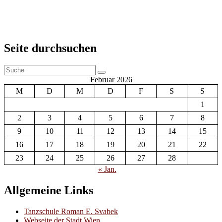
Primärer
Seite durchsuchen
Seitenleisten-
Suche
Widgetbereich
Suchen
nach:
Februar 2026
M
D
M
D
F
S
S
1
2
3
4
5
6
7
8
9
10
11
12
13
14
15
16
17
18
19
20
21
22
23
24
25
26
27
28
« Jan.
Allgemeine Links
Tanzschule Roman E. Svabek
Webseite der Stadt Wien