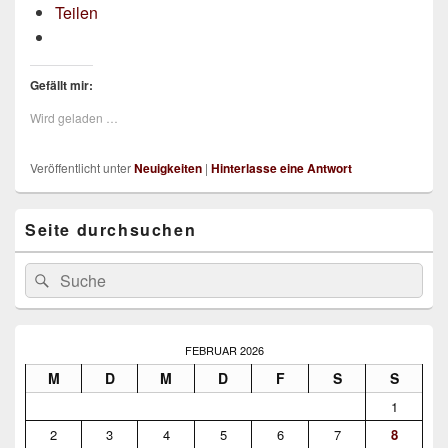
Teilen
Gefällt mir:
Wird geladen …
Veröffentlicht unter
Neuigkeiten
|
Hinterlasse eine Antwort
Primärer
Seite durchsuchen
Seitenleisten-
Widgetbereich
Suche
Suchen
nach:
FEBRUAR 2026
M
D
M
D
F
S
S
1
2
3
4
5
6
7
8