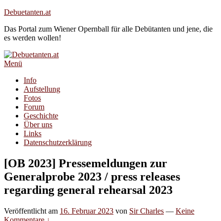
Zum
Debuetanten.at
Inhalt
Das Portal zum Wiener Opernball für alle Debütanten und jene, die
springen
es werden wollen!
Menü
Primäres
Info
Aufstellung
Menü
Fotos
Forum
Geschichte
Über uns
Links
Datenschutzerklärung
[OB 2023] Pressemeldungen zur
Generalprobe 2023 / press releases
regarding general rehearsal 2023
Veröffentlicht am
16. Februar 2023
von
Sir Charles
—
Keine
Kommentare ↓