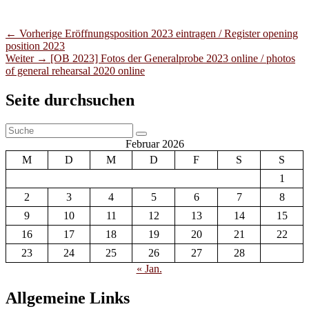
Beitragsnavigation
Vorheriger
←
Vorherige
Eröffnungsposition 2023 eintragen / Register opening
Beitrag:
position 2023
Nächster
Weiter
→
[OB 2023] Fotos der Generalprobe 2023 online / photos
Beitrag:
of general rehearsal 2020 online
Primärer
Seite durchsuchen
Seitenleisten-
Suche
Widgetbereich
Suchen
nach:
Februar 2026
M
D
M
D
F
S
S
1
2
3
4
5
6
7
8
9
10
11
12
13
14
15
16
17
18
19
20
21
22
23
24
25
26
27
28
« Jan.
Allgemeine Links