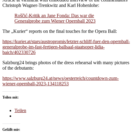
Christoph Wagner-Trenkwitz and Karl Hohenlohe:
Roščić-Kritik an Jane Fonda: Das war die
Generalprobe zum Wiener Opernball 2023
The „Kurier“ reports on the final touches for the Opera Ball:
https://kurier.at/stars/austropromis/letzter-schliff-fuer-den-opernball-
generalprobe-im-fast-fertigen-ballsaal-staatsoper-lidia-
baich/402330726
Salzburg24 brings photos of the dress rehearsal with many pictures
of the debutants:
https://www.salzburg24.at/news/oesterreich/countdown-zum-
wiener-opernball-2023-134118253
Teilen mit:
Teilen
Gefällt mir: