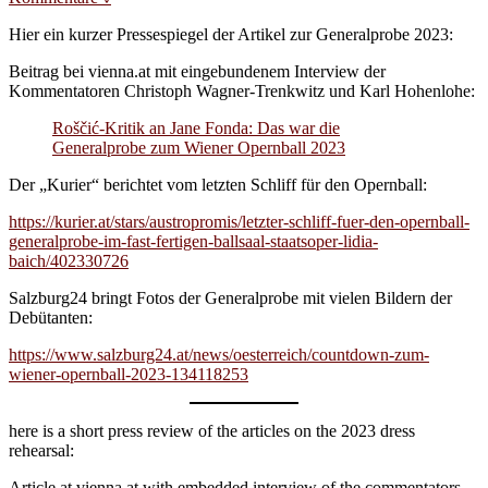
Hier ein kurzer Pressespiegel der Artikel zur Generalprobe 2023:
Beitrag bei vienna.at mit eingebundenem Interview der
Kommentatoren Christoph Wagner-Trenkwitz und Karl Hohenlohe:
Roščić-Kritik an Jane Fonda: Das war die
Generalprobe zum Wiener Opernball 2023
Der „Kurier“ berichtet vom letzten Schliff für den Opernball:
https://kurier.at/stars/austropromis/letzter-schliff-fuer-den-opernball-
generalprobe-im-fast-fertigen-ballsaal-staatsoper-lidia-
baich/402330726
Salzburg24 bringt Fotos der Generalprobe mit vielen Bildern der
Debütanten:
https://www.salzburg24.at/news/oesterreich/countdown-zum-
wiener-opernball-2023-134118253
here is a short press review of the articles on the 2023 dress
rehearsal:
Article at vienna.at with embedded interview of the commentators